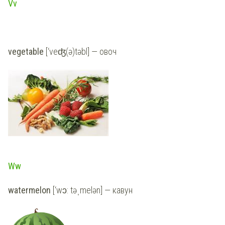
Vv
vegetable
[‘veʤ(ə)təbl] — овоч
Ww
watermelon
[‘wɔ: təˌmelən] — кавун