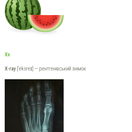
Xx
X-ray
[‘eksreɪ] — рентгенівський знімок