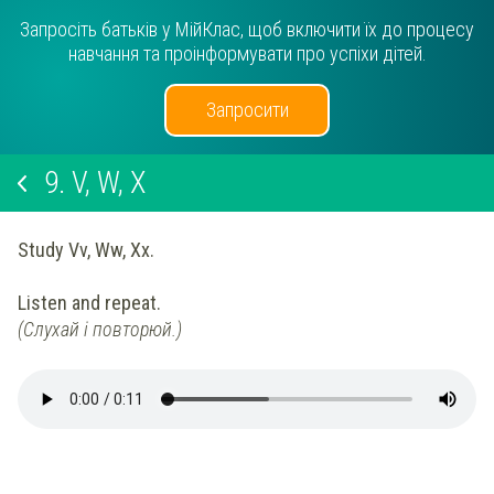
Запросіть батьків у МійКлас, щоб включити їх до процесу
навчання та проінформувати про успіхи дітей.
Запросити
9.
V, W, X
Study Vv, Ww, Xx.
Listen and repeat.
(Слухай і повторюй.)