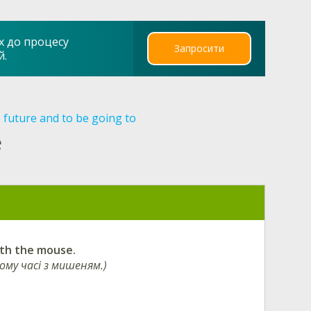
х до процесу
Запросити
й.
 future and to be going to
e
ith the mouse.
му часі з мишеням.)