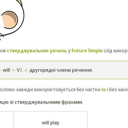
ння
стверджувальних речень
у
Future
Simple
слід викор
+
+
1
+
will
V
другорядні члени речення.
єслово завжди використовується без частки
to
і без зак
ицю зі стверджувальними фразами.
I
will play