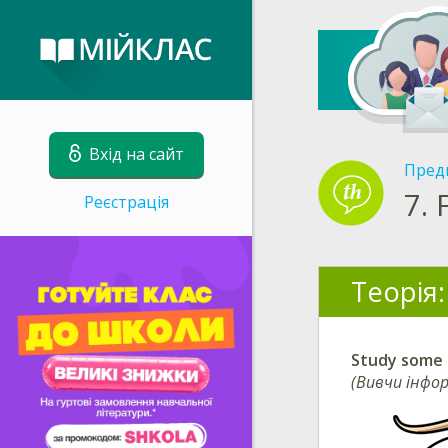
Вхід на сайт
Пред
7.
Реєстрація
Теорія:
Study some 
(Вивчи інфо