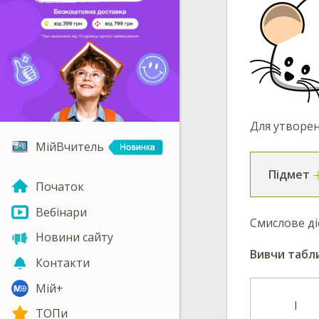
Для утворе
МійВчитель
Підмет
Початок
Вебінари
Смислове ді
Новини сайту
Вивчи табл
Контакти
Мій+
ТОПи