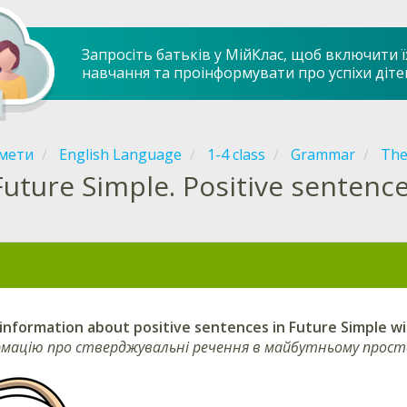
Запросіть батьків у МійКлас, щоб включити ї
навчання та проінформувати про успіхи діте
мети
English Language
1-4 class
Grammar
The
Future Simple. Positive sentenc
information about positive sentences in Future Simple w
рмацію про стверджувальні речення в майбутньому просто