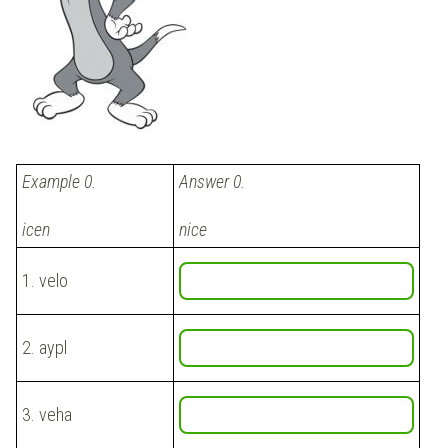
Example 0.
Answer 0.
icen
nice
1.
velo
2.
aypl
3.
veha