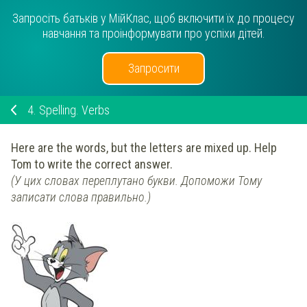
Запросіть батьків у МійКлас, щоб включити їх до процесу
навчання та проінформувати про успіхи дітей.
Запросити
4.
Spelling. Verbs
Here are the words, but the letters are mixed up. Help
Tom to write the correct answer.
(
У цих словах переплутано букви.
Допоможи Тому
записати слова правильно.)