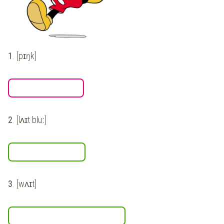
1
.
[pɪŋk]
2
.
[lʌɪt bluː]
3
.
[wʌɪt]