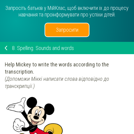
Запросіть батьків у МійКлас, щоб включити їх до процесу
навчання та проінформувати про успіхи дітей.
Запросити
8.
Spelling. Sounds and words
Help Mickey to write the words according to the
transcription.
(Допоможи Міккі написати слова відповідно до
транскрипції.)