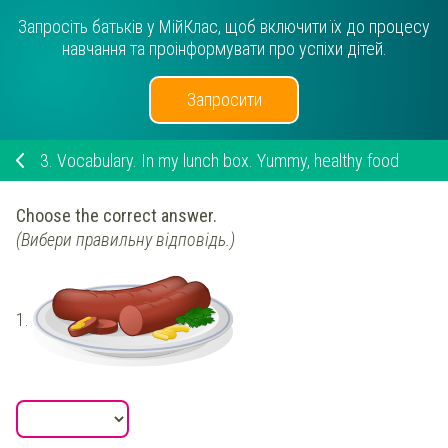
Запросіть батьків у МійКлас, щоб включити їх до процесу
навчання та проінформувати про успіхи дітей.
Запросити
3.
Vocabulary. In my lunch box. Yummy, healthy food
Choose the correct answer.
(Вибери правильну відповідь.)
1.