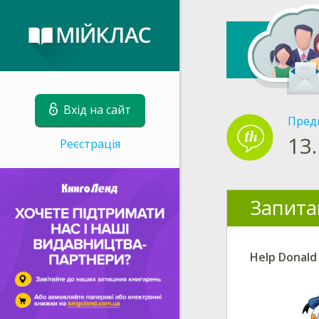
Вхід на сайт
Пред
13.
Реєстрація
Запита
Help Donald