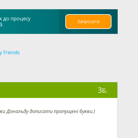
х до процесу
Запросити
й.
 friends
3
Б.
и Дональду дописати пропущені букви.)