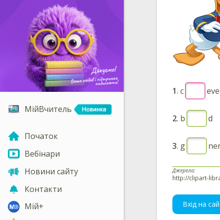
1
.
c
eve
МійВчитель
2
.
b
d
Початок
3
.
g
ne
Вебінари
Новини сайту
Джерела:
http://clipart-l
Контакти
Вхід на сай
Мій+