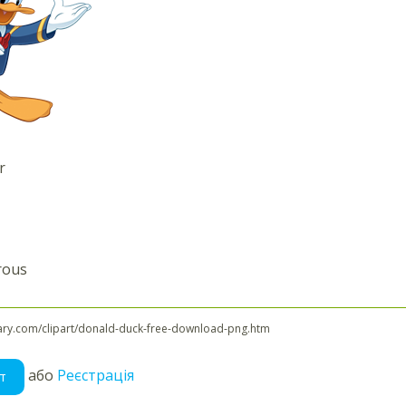
r
rous
ibrary.com/clipart/donald-duck-free-download-png.htm
або
Реєстрація
т