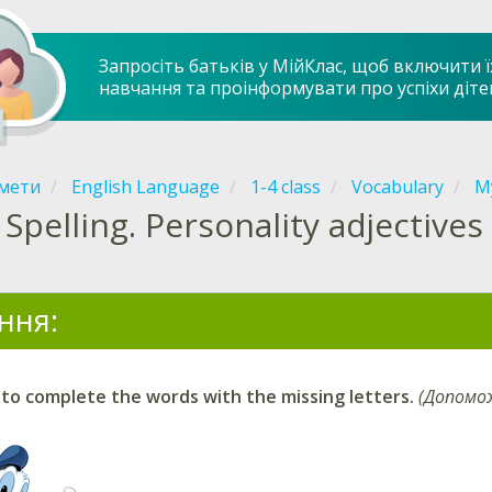
Запросіть батьків у МійКлас, щоб включити ї
навчання та проінформувати про успіхи діте
мети
English Language
1-4 class
Vocabulary
My
Spelling. Personality adjectives
ння:
 to complete the words with the missing letters.
(Допомож