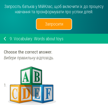
Запросіть батьків у МійКлас, щоб включити їх до процесу
навчання та проінформувати про успіхи дітей.
Запросити
9.
Vocabulary. Words about toys
Choose the correct answer.
Вибери правильну відповідь.
1.