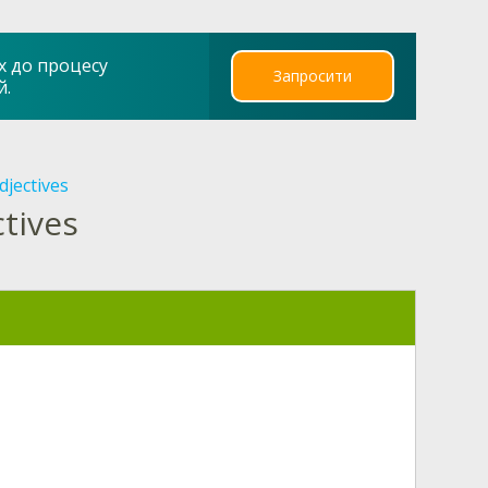
х до процесу
Запросити
й.
djectives
ctives