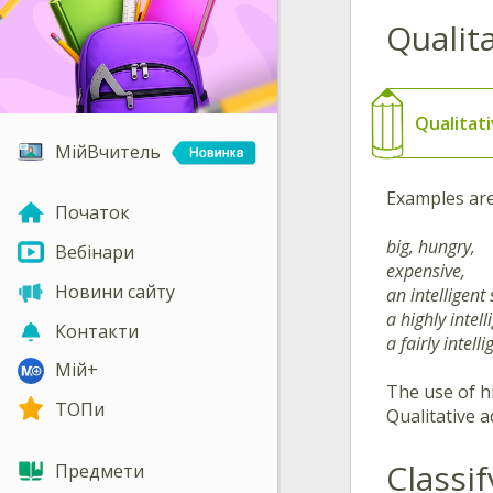
Qualit
Qualitati
МійВчитель
Examples are
Початок
big, hungry,
Вебінари
expensive,
Новини сайту
an intelligent
a highly intell
Контакти
a fairly intell
Мій+
The use of h
ТОПи
Qualitative a
Classif
Предмети