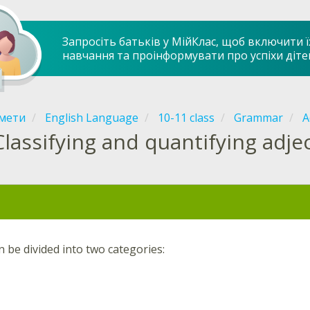
Запросіть батьків у МійКлас, щоб включити ї
навчання та проінформувати про успіхи діте
мети
English Language
10-11 class
Grammar
A
Classifying and quantifying adje
n be divided into two categories: