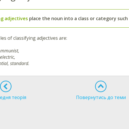
ng adjectives
place the noun into a class or category suc
s of classifying adjectives are:
communist,
electric,
ntial, standard.
едня теорія
Повернутись до теми