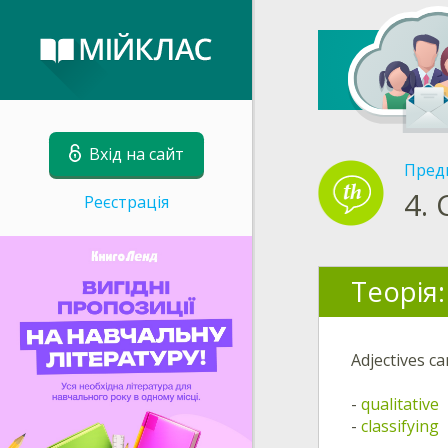
Вхід на сайт
Пред
4.
Реєстрація
Теорія:
Adjectives ca
-
qualitative
-
classifying