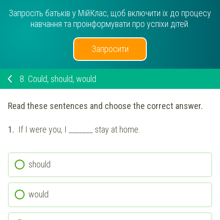
Запросіть батьків у МійКлас, щоб включити їх до процесу
навчання та проінформувати про успіхи дітей.
Запросити
8.
Could, should, would
Read these sentences and choose the correct answer.
1.
If I were you, I _______ stay at home.
should
would