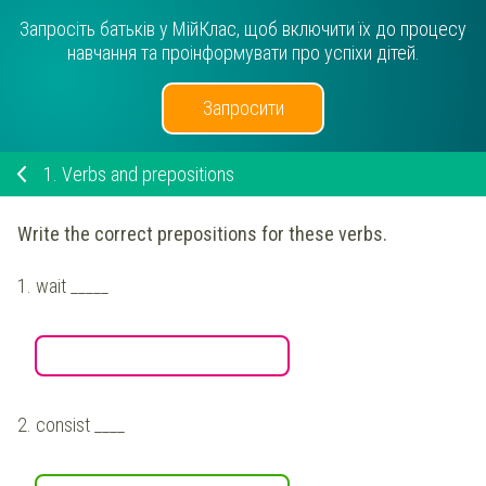
Запросіть батьків у МійКлас, щоб включити їх до процесу
навчання та проінформувати про успіхи дітей.
Запросити
1.
Verbs and prepositions
Write the correct prepositions for these verbs.
1.
wait _____
2.
consist ____