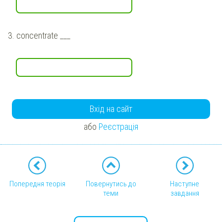
3.
concentrate ___
Вхід на сайт
або
Реєстрація
Попередня теорія
Повернутись до
Наступне
теми
завдання