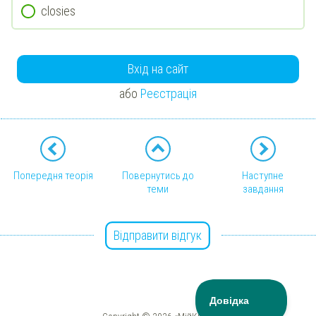
closies
Вхід на сайт
або
Реєстрація
Попередня теорія
Повернутись до
Наступне
теми
завдання
Відправити відгук
Copyright © 2026 «МійКлас»