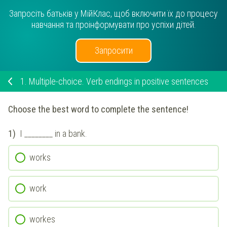
Запросіть батьків у МійКлас, щоб включити їх до процесу
навчання та проінформувати про успіхи дітей.
Запросити
1.
Multiple-choice. Verb endings in positive sentences
Choose the best word to complete the sentence!
1)
I ________ in a bank.
works
work
workes