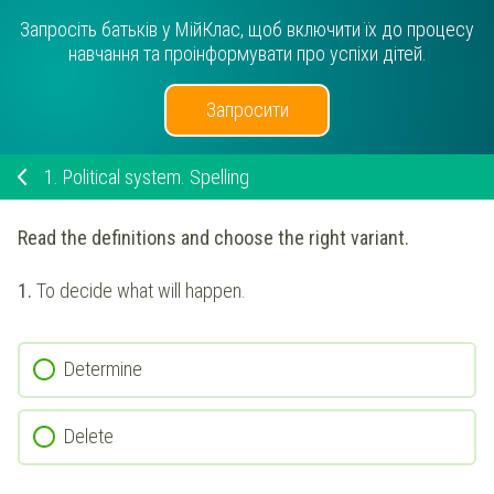
Запросіть батьків у МійКлас, щоб включити їх до процесу
навчання та проінформувати про успіхи дітей.
Запросити
1.
Political system. Spelling
Read the definitions and choose the right variant.
1.
To decide what will happen.
Determine
Delete