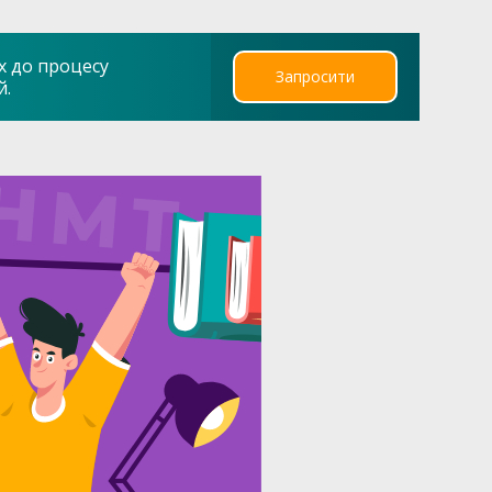
х до процесу
Запросити
й.