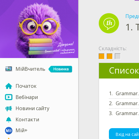
Пред
1.
Складність:
Список
МійВчитель
Початок
1.
Grammar. 
Вебінари
2.
Grammar. 
Новини сайту
3.
Grammar.
Контакти
Мій+
Вхід на сай