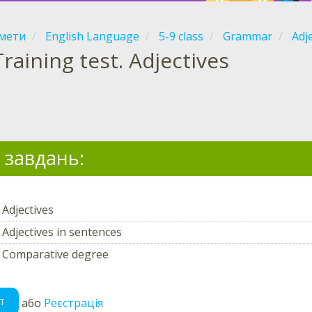
мети
English Language
5-9 class
Grammar
Adj
Training test. Adjectives
 завдань:
Adjectives
Adjectives in sentences
 Comparative degree
т
або
Реєстрація