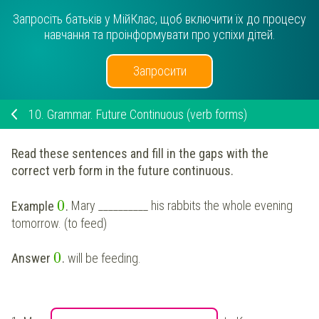
Запросіть батьків у МійКлас, щоб включити їх до процесу
навчання та проінформувати про успіхи дітей.
Запросити
10.
Grammar. Future Continuous (verb forms)
Read these sentences and fill in the gaps with the
correct verb form in the future continuous.
0
Example
.
Mary __________ his rabbits the whole evening
tomorrow. (to feed)
0
Answer
.
will be feeding.