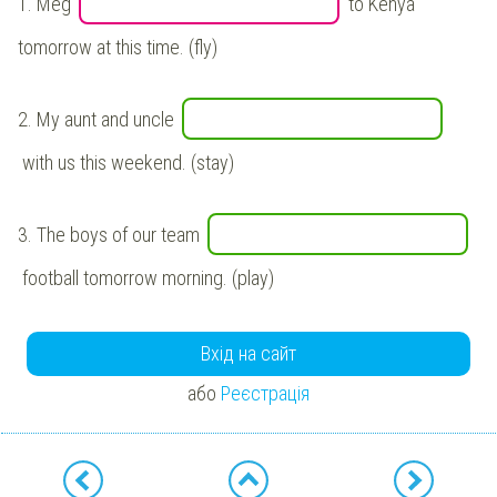
1.
Meg
to Kenya
tomorrow at this time. (fly)
2.
My aunt and uncle
with us this weekend. (stay)
3.
The boys of our team
football tomorrow morning. (play)
Вхід на сайт
або
Реєстрація