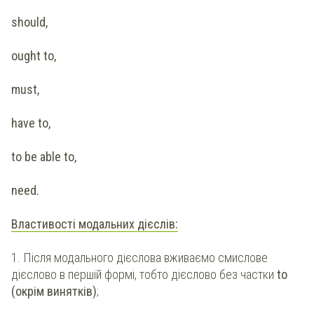
should,
ought to,
must,
have to,
to be able to,
need.
Властивості модальних дієслів:
1. Після модального дієслова вживаємо смислове
дієслово в першій формі, тобто дієслово без частки
to
(окрім винятків)
;