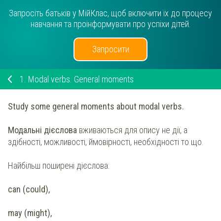
Запросіть батьків у МійКлас, щоб включити їх до процесу
навчання та проінформувати про успіхи дітей.
Запросити
1.
Modal verbs. General moments
Study some general moments about modal verbs.
Модальні дієслова
вживаються для опису не дії, а
здібності, можливості, ймовірності, необхідності то що.
Найбільш поширені дієслова:
can (could),
may (might),