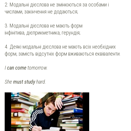
2. Модальні дієслова не змінюються за особами і
числами, закінчення не додаються;
3. Модальні дієслова не мають форм
інфінітива, дієприкметника, герундія;
4. Деякі модальні дієслова не мають всіх необхідних
форм, замість відсутніх форм вживаються еквіваленти.
I
can come
tomorrow.
She
must study
hard.