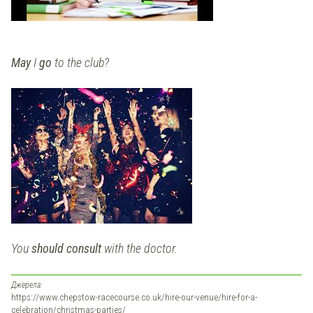
May
I
go
to the club?
You
should consult
with the doctor.
Джерела:
https://www.chepstow-racecourse.co.uk/hire-our-venue/hire-for-a-
celebration/christmas-parties/