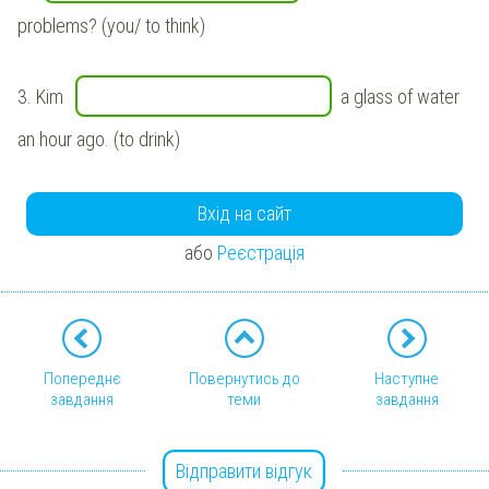
problems? (you/ to think)
3.
Kim
a glass of water
an hour ago. (to drink)
Вхід на сайт
або
Реєстрація
Попереднє
Повернутись до
Наступне
завдання
теми
завдання
Відправити відгук