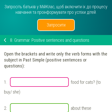
Запросіть батьків у МійКлас, щоб включити їх до процесу
навчання та проінформувати про успіхи дітей.
Запросити
8.
Grammar. Positive sentences and questions
Open the brackets and write only the verb forms with the
subject in Past Simple (positive sentences or
questions):
1.
food for cats? (to
buy/ she)
2.
about these