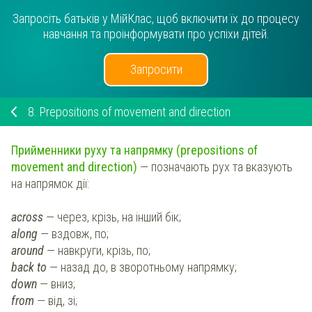
Запросіть батьків у МійКлас, щоб включити їх до процесу
навчання та проінформувати про успіхи дітей.
Запросити
8.
Prepositions of movement and direction
Прийменники руху та напрямку (prepositions of
movement and direction)
— позначають рух та вказують
на напрямок дії:
across
— через, крізь, на інший бік;
along
— вздовж, по;
around
— навкруги, крізь, по;
back to
— назад до, в зворотньому напрямку;
down
— вниз;
from
— від, зі;