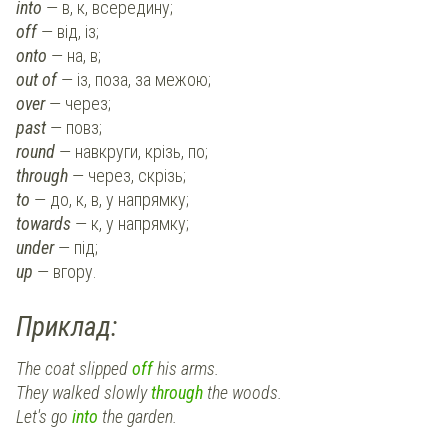
into
— в, к, всередину;
off
— від, із;
onto
— на, в;
out of
— із, поза, за межою;
over
— через;
past
— повз;
round
— навкруги, крізь, по;
through
— через, скрізь;
to
— до, к, в, у напрямку;
towards
— к, у напрямку;
under
— під;
up
— вгору.
Приклад:
The coat slipped
off
his arms.
They walked slowly
through
the woods.
Let's go
into
the garden.