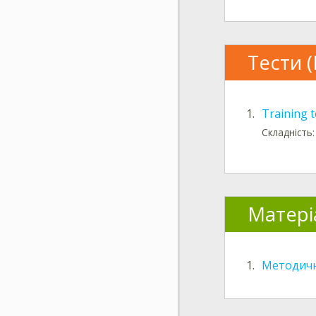
Тести (
1.
Training t
Складність:
Матері
1.
Методичн