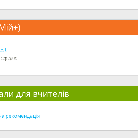
Мій+)
est
 середнє
али для вчителів
а рекомендація