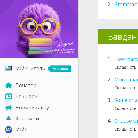
2.
Grammar:
Завдан
1.
How many
Складність:
МійВчитель
2.
Much, man
Початок
Складність:
Вебінари
3.
Some or a
Новини сайту
Складність:
Контакти
4.
Choose th
Складність:
Мій+