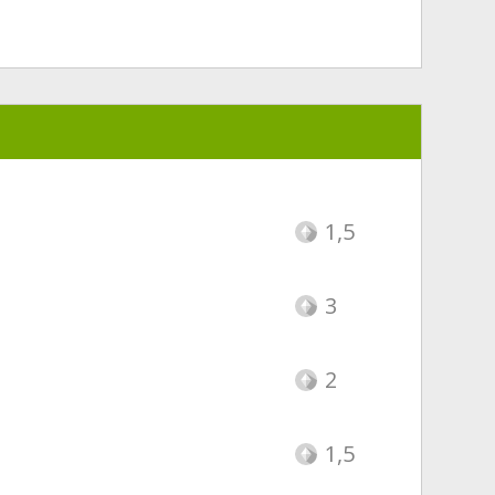
1,5
3
2
1,5