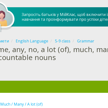
Запросіть батьків у МійКлас, щоб включити ї
навчання та проінформувати про успіхи діте
мети
English Language
5-9 class
Grammar
e, any, no, a lot (of), much, m
countable nouns
uch / Many / A lot (of)