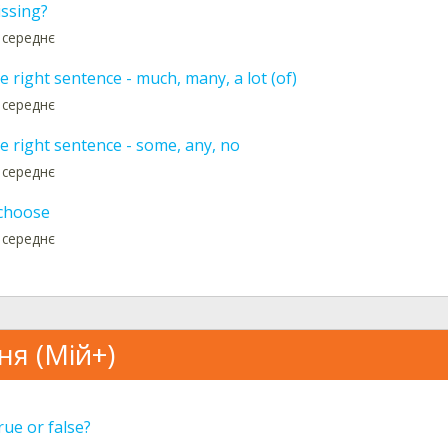
issing?
 середнє
 right sentence - much, many, a lot (of)
 середнє
e right sentence - some, any, no
 середнє
choose
 середнє
ня (Мій+)
rue or false?