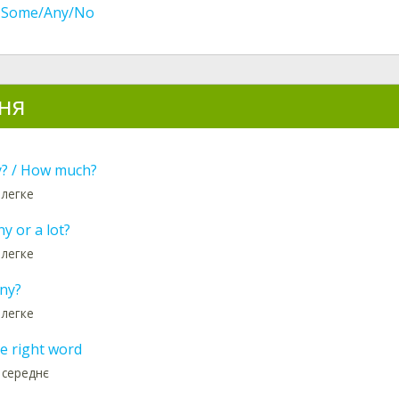
 Some/Any/No
ня
? / How much?
 легке
y or a lot?
 легке
ny?
 легке
e right word
 середнє