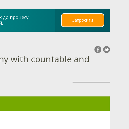
х до процесу
Запросити
й.
any with countable and