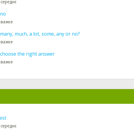
 середнє
 no
: важке
 many, much, a lot, some, any or no?
: важке
 choose the right answer
: важке
est
 середнє