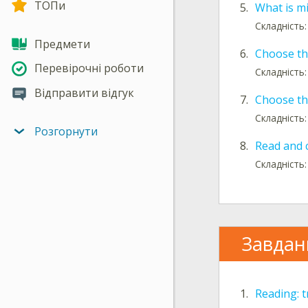
ТОПи
5.
What is m
Складність:
Предмети
6.
Choose the
Перевірочні роботи
Складність:
Відправити відгук
7.
Choose th
Складність:
Розгорнути
8.
Read and 
Складність:
Завдан
1.
Reading: t