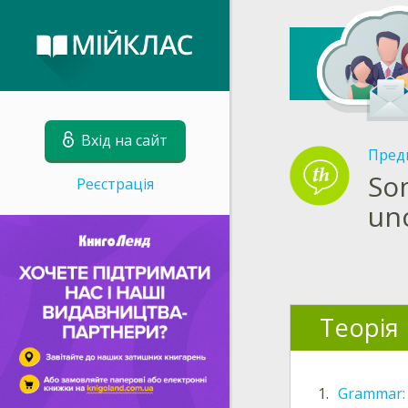
Вхід на сайт
Пред
Som
Реєстрація
un
Теорія
1.
Grammar: M