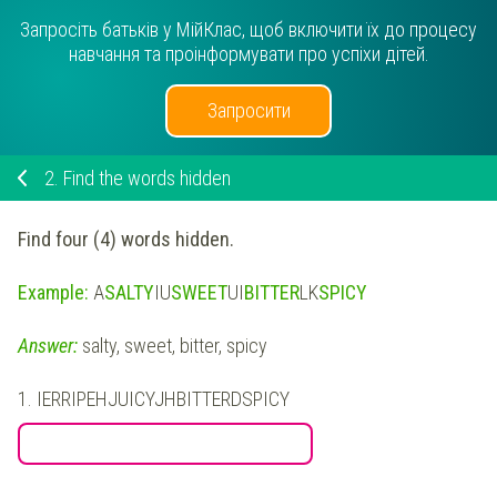
Запросіть батьків у МійКлас, щоб включити їх до процесу
навчання та проінформувати про успіхи дітей.
Запросити
2.
Find the words hidden
Find four (4)
words
hidden.
Example:
A
SALTY
IU
SWEET
UI
BITTER
LK
SPICY
Answer:
salty, sweet, bitter, spicy
1.
IERRIPEHJUICYJHBITTERDSPICY