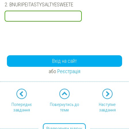
2.
BNURIPEITASTYSALTYESWEETE
Вхід на сайт
або
Реєстрація
Попереднє
Повернутись до
Наступне
завдання
теми
завдання
Відправити відгук