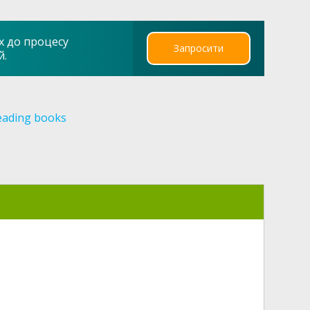
х до процесу
Запросити
й.
eading books