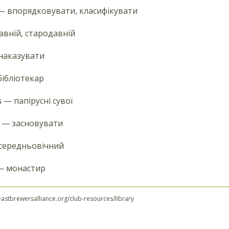
 впорядковувати, класифікувати
вній, стародавній
наказувати
ібліотекар
s
— папірусні сувої
— засновувати
середньовічний
 монастир
astbrewersalliance.org/club-resources/library