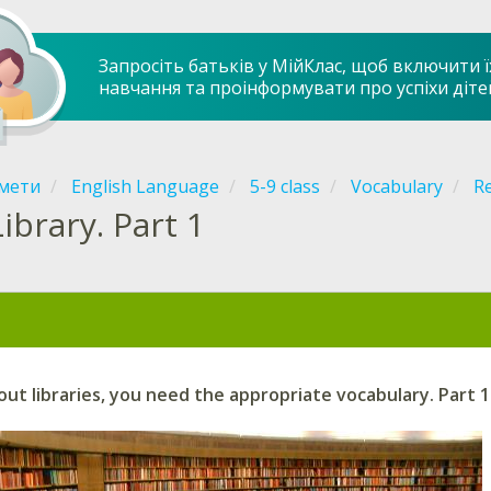
Запросіть батьків у МійКлас, щоб включити ї
навчання та проінформувати про успіхи діте
мети
English Language
5-9 class
Vocabulary
R
Library. Part 1
ut libraries, you need the appropriate vocabulary. Part 1