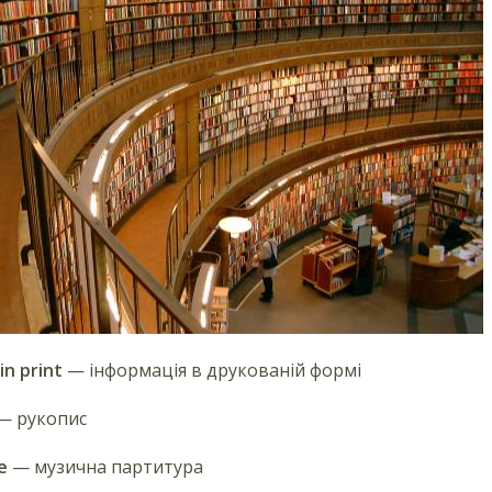
in print
— інформація в друкованій формі
— рукопис
e
— музична партитура