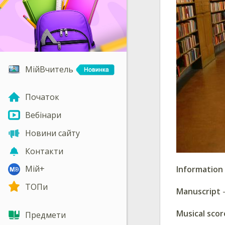
МійВчитель
Початок
Вебінари
Новини сайту
Контакти
Мій+
Information 
ТОПи
Manuscript
Musical scor
Предмети