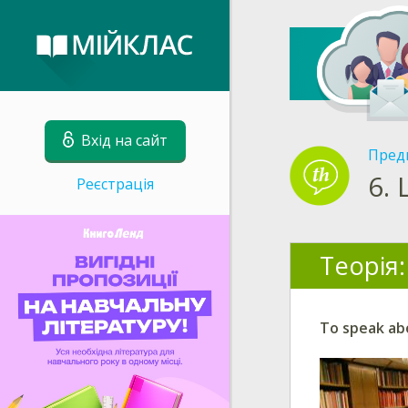
Вхід на сайт
Пред
6.
Реєстрація
Теорія:
To speak abo