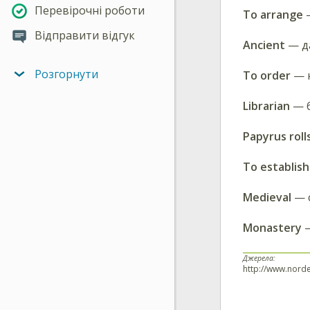
Перевірочні роботи
To arrange
—
Відправити відгук
Ancient
— да
Розгорнути
To order
— 
Librarian
— б
Papyrus roll
To establish
Medieval
— 
Monastery
—
Джерела:
http://www.norde