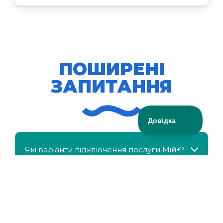
ПОШИРЕНІ
ЗАПИТАННЯ
Які варіанти підключення послуги Мій+?
МійКлас доступний безкоштовно?
Чи можна отримати знижку, якщо в сім'ї