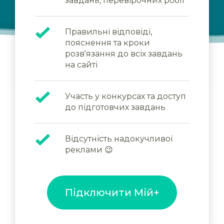
завдань, перевірочних робіт
Правильні відповіді,
пояснення та кроки
розв'язання до всіх завдань
на сайті
Участь у конкурсах та доступ
до підготовчих завдань
Відсутність надокучливої
реклами 😉
Підключити Мій+