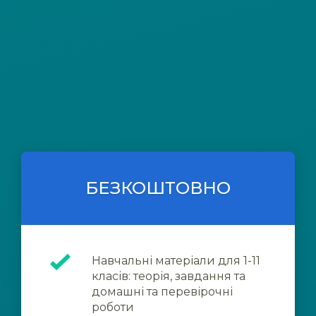
БЕЗКОШТОВНО
Навчальні матеріали для 1-11
класів: теорія, завдання та
домашні та перевірочні
роботи