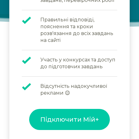
завдань, перевірочних робіт
Правильні відповіді,
пояснення та кроки
розв'язання до всіх завдань
на сайті
Участь у конкурсах та доступ
до підготовчих завдань
Відсутність надокучливої
реклами 😉
Підключити Мій+