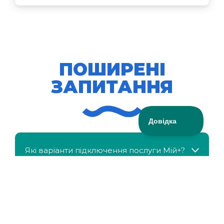
ПОШИРЕНІ
ЗАПИТАННЯ
Які варіанти підключення послуги Мій+?
МійКлас доступний безкоштовно?
Чи можна отримати знижку, якщо в сім'ї