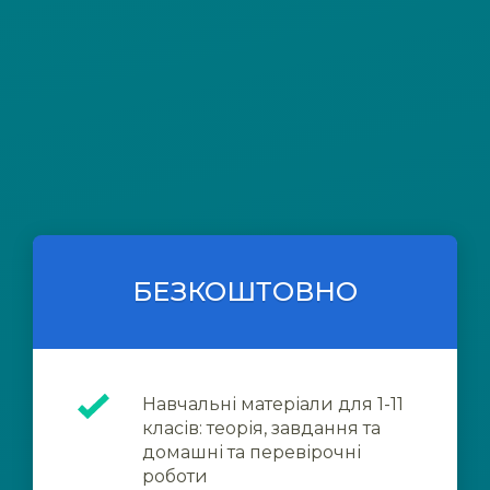
БЕЗКОШТОВНО
Навчальні матеріали для 1-11
класів: теорія, завдання та
домашні та перевірочні
роботи