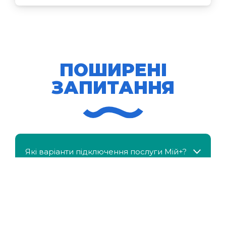
ПОШИРЕНІ
ЗАПИТАННЯ
Які варіанти підключення послуги Мій+?
МійКлас доступний безкоштовно?
Чи можна отримати знижку, якщо в сім'ї