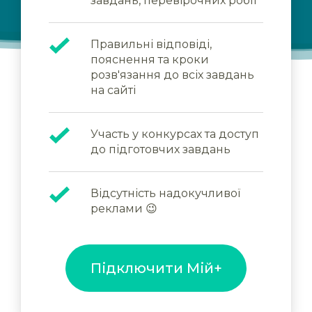
завдань, перевірочних робіт
Правильні відповіді,
пояснення та кроки
розв'язання до всіх завдань
на сайті
Участь у конкурсах та доступ
до підготовчих завдань
Відсутність надокучливої
реклами 😉
Підключити Мій+