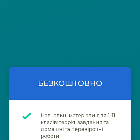
БЕЗКОШТОВНО
Навчальні матеріали для 1-11
класів: теорія, завдання та
домашні та перевірочні
роботи