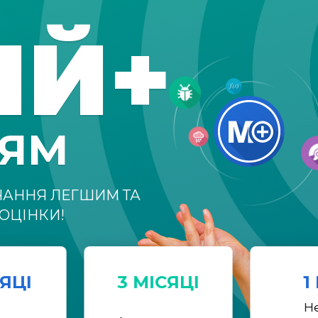
ІЙ+
НЯМ
ЧАННЯ ЛЕГШИМ ТА
ОЦІНКИ!
СЯЦІ
3 МІСЯЦІ
1
Н