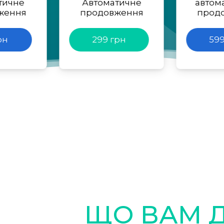
тичне
Автоматичне
автом
ження
продовження
прод
рн
299 грн
599
ЩО ВАМ 