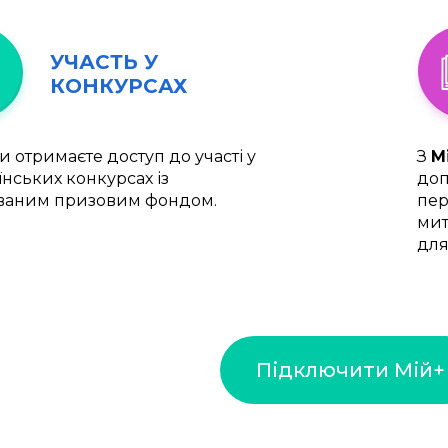
УЧАСТЬ У
КОНКУРСАХ
и отримаєте доступ до участі у
З
М
їнських конкурсах із
доп
ваним призовим фондом.
пер
мит
для
Підключити Мій+