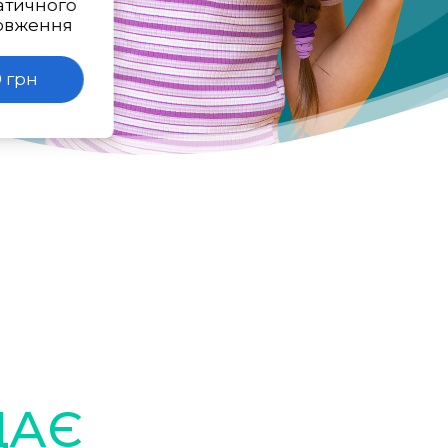
атичного
овження
 грн
ДАЄ