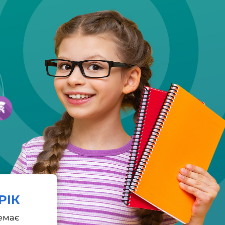
 РІК
емає