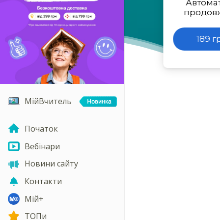
Автома
продов
189 г
МійВчитель
Початок
Вебінари
Новини сайту
Контакти
Мій+
ТОПи