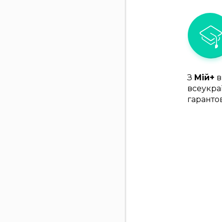
З
Мій+
в
всеукра
гаранто