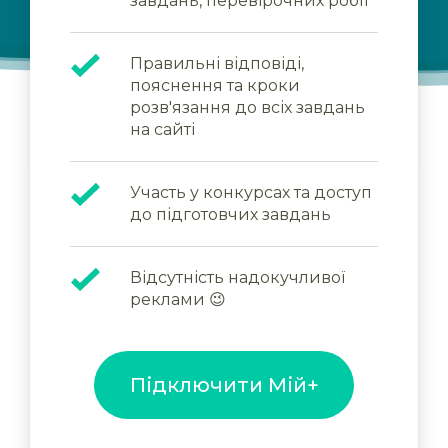
завдань, перевірочних робіт
Правильні відповіді,
пояснення та кроки
розв'язання до всіх завдань
на сайті
Участь у конкурсах та доступ
до підготовчих завдань
Відсутність надокучливої
реклами 😉
Підключити Мій+