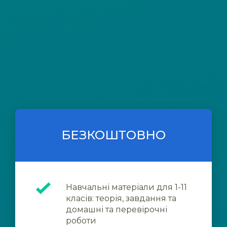
БЕЗКОШТОВНО
Навчальні матеріали для 1-11
класів: теорія, завдання та
домашні та перевірочні
роботи