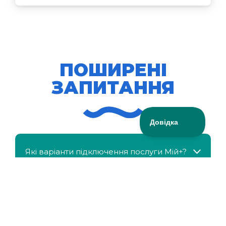
ПОШИРЕНІ
ЗАПИТАННЯ
Які варіанти підключення послуги Мій+?
МійКлас доступний безкоштовно?
Чи можна отримати знижку, якщо в сім'ї