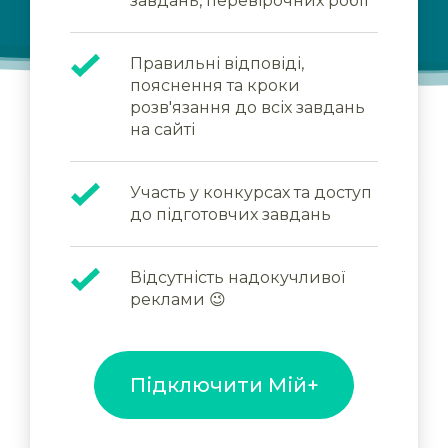
завдань, перевірочних робіт
Правильні відповіді,
пояснення та кроки
розв'язання до всіх завдань
на сайті
Участь у конкурсах та доступ
до підготовчих завдань
Відсутність надокучливої
реклами 😉
Підключити Мій+