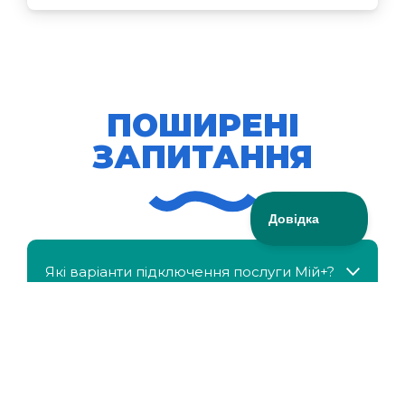
ПОШИРЕНІ
ЗАПИТАННЯ
Які варіанти підключення послуги Мій+?
МійКлас доступний безкоштовно?
Чи можна отримати знижку, якщо в сім'ї