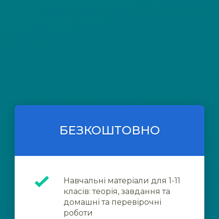
БЕЗКОШТОВНО
Навчальні матеріали для 1-11
класів: теорія, завдання та
домашні та перевірочні
роботи