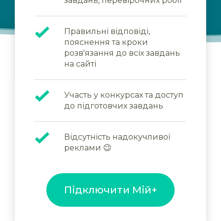
завдань, перевірочних робіт
Правильні відповіді,
пояснення та кроки
розв'язання до всіх завдань
на сайті
Участь у конкурсах та доступ
до підготовчих завдань
Відсутність надокучливої
реклами 😉
Підключити Мій+