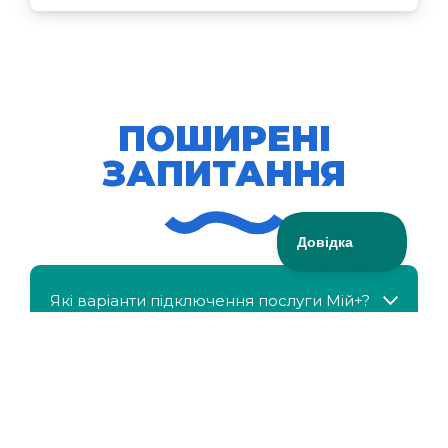
ПОШИРЕНІ
ЗАПИТАННЯ
Які варіанти підключення послуги Мій+?
МійКлас доступний безкоштовно?
Чи можна отримати знижку, якщо в сім'ї