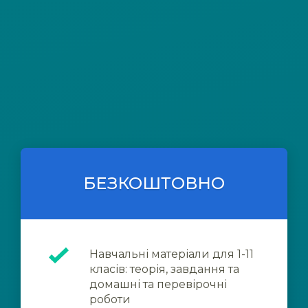
БЕЗКОШТОВНО
Навчальні матеріали для 1-11
класів: теорія, завдання та
домашні та перевірочні
роботи