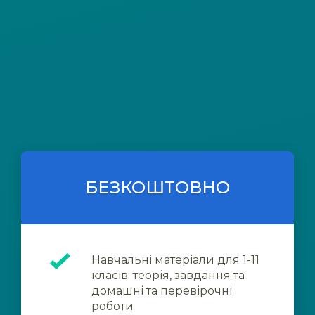
БЕЗКОШТОВНО
Навчальні матеріали для 1-11
класів: теорія, завдання та
домашні та перевірочні
роботи