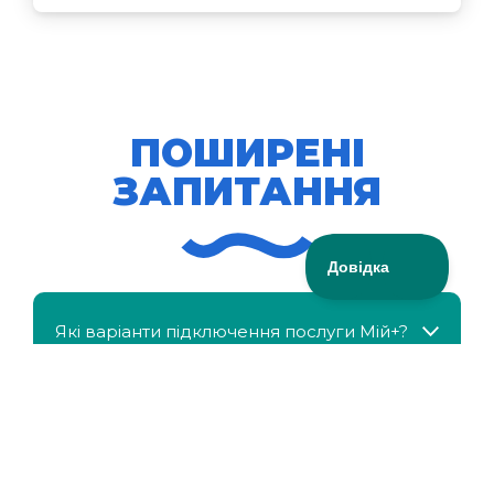
ПОШИРЕНІ
ЗАПИТАННЯ
Які варіанти підключення послуги Мій+?
МійКлас доступний безкоштовно?
Чи можна отримати знижку, якщо в сім'ї