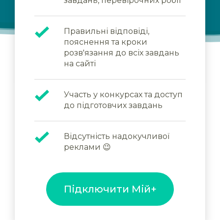
завдань, перевірочних робіт
Правильні відповіді,
пояснення та кроки
розв'язання до всіх завдань
на сайті
Участь у конкурсах та доступ
до підготовчих завдань
Відсутність надокучливої
реклами 😉
Підключити Мій+