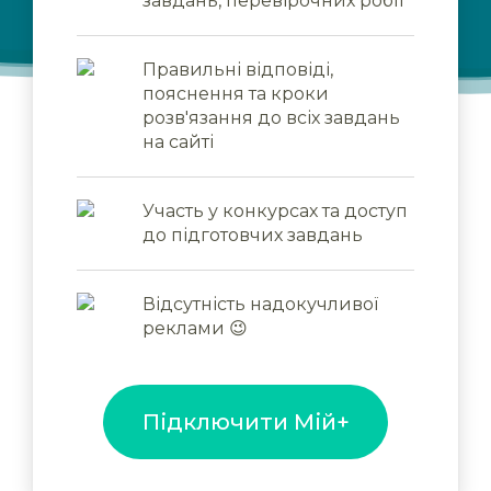
завдань, перевірочних робіт
Правильні відповіді,
пояснення та кроки
розв'язання до всіх завдань
на сайті
Участь у конкурсах та доступ
до підготовчих завдань
Відсутність надокучливої
реклами 😉
Підключити Мій+