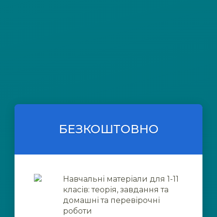
БЕЗКОШТОВНО
Навчальні матеріали для 1-11
класів: теорія, завдання та
домашні та перевірочні
роботи