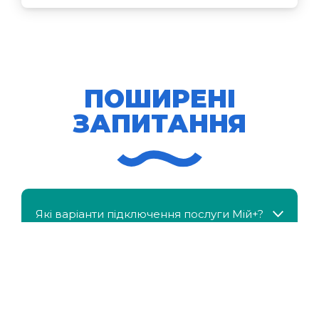
ПОШИРЕНІ
ЗАПИТАННЯ
Які варіанти підключення послуги Мій+?
МійКлас доступний безкоштовно?
Чи можна отримати знижку, якщо в сім'ї