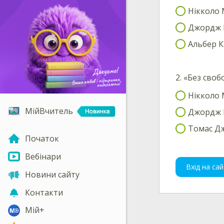
Нікколо 
Джордж 
Альбер 
2.
«Без своб
Нікколо 
МійВчитель
Джордж 
Томас Д
Початок
Вебінари
Вхід на сай
Новини сайту
Контакти
Мій+