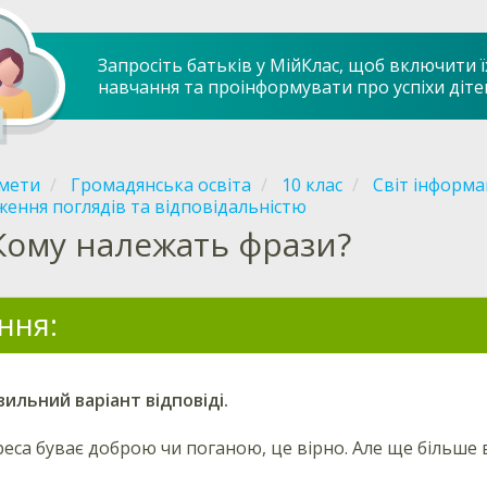
Запросіть батьків у МійКлас, щоб включити ї
навчання та проінформувати про успіхи діте
мети
Громадянська освіта
10 клас
Світ інформац
ення поглядів та відповідальністю
Кому належать фрази?
ння:
ильний варіант відповіді.
реса буває доброю чи поганою, це вірно. Але ще більше в