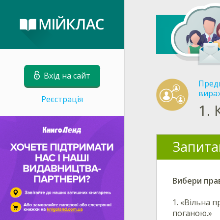
Вхід на сайт
Пред
вираж
Реєстрація
1.
Запита
Вибери прав
1.
«Вільна п
поганою.»