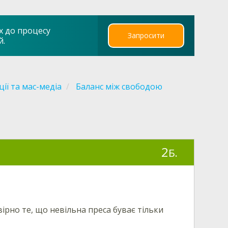
х до процесу
Запросити
й.
ії та мас-медіа
Баланс між свободою
2
Б.
ірно те, що невільна преса буває тільки