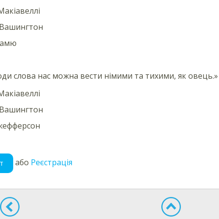
Макіавеллі
Вашингтон
Камю
оди слова нас можна вести німими та тихими, як овець.»
Макіавеллі
Вашингтон
жефферсон
або
Реєстрація
т