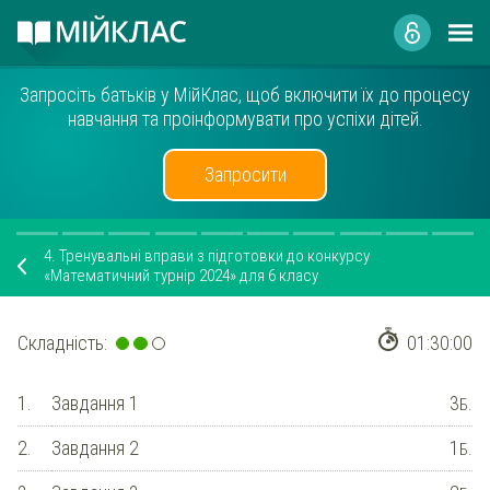
Запросіть батьків у МійКлас, щоб включити їх до процесу
навчання та проінформувати про успіхи дітей.
Запросити
4.
Тренувальні вправи з підготовки до конкурсу
«Математичний турнір 2024» для 6 класу
Складність:
01:30:00
1.
Завдання 1
3
Б.
2.
Завдання 2
1
Б.