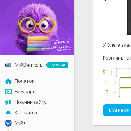
У
Олега
злам
Розгляньте 
МійВчитель
5
→
Початок
11
→
Вебінари
17
→
Новини сайту
Вхід на сай
Контакти
Мій+