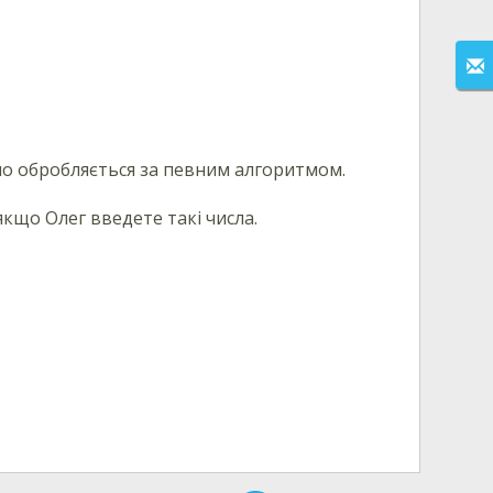
но обробляється за певним алгоритмом.
 якщо
Олег
введете такі числа.