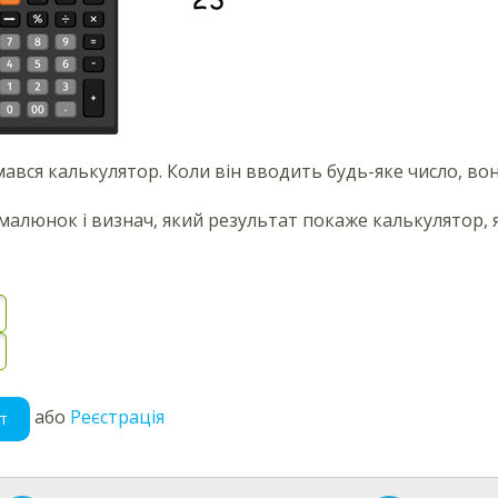
ався калькулятор. Коли він вводить будь-яке число, во
малюнок і визнач, який результат покаже калькулятор,
або
Реєстрація
т