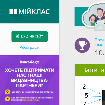
Вхід на сайт
Пред
клас
Реєстрація
10.
Запита