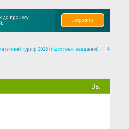
х до процесу
Запросити
й.
атичний турнір 2026 (підготовчі завдання)
4
3
Б.