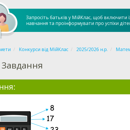
Запросіть батьків у МійКлас, щоб включити ї
навчання та проінформувати про успіхи діте
мети
Конкурси від МійКлас
2025/2026 н.р.
Матем
Завдання
ння: