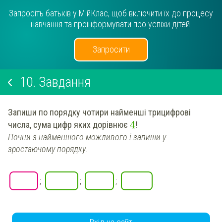
Запросіть батьків у МійКлас, щоб включити їх до процесу
навчання та проінформувати про успіхи дітей.
Запросити
10.
Завдання
Запиши по порядку чотири найменші трицифрові
4
числа, сума цифр яких дорівнює
!
Почни з найменшого можливого і запиши у
зростаючому порядку.
;
;
;
.