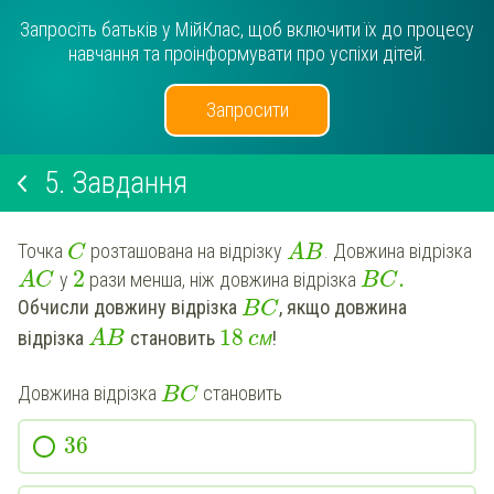
Запросіть батьків у МійКлас, щоб включити їх до процесу
навчання та проінформувати про успіхи дітей.
Запросити
5.
Завдання
Точка
розташована на відрізку
. Довжина відрізка
C
A
B
2
.
у
рази менша, ніж довжина відрізка
A
C
B
C
Обчисли довжину відрізка
, якщо довжина
B
C
18
м
відрізка
становить
!
A
B
c
Довжина відрізка
становить
B
C
36