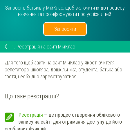
Запросіть батьків у МійКлас, щоб включити їх до процесу
навчання та проінформувати про успіхи дітей.
Запросити
1.
Реєстрація на сайті МійКлас
Для того щоб зайти на сайт МійКлас у якості вчителя,
репетитора, школяра, дошкільника, студента, батька або
гостя, необхідно зареєструватися.
Що таке реєстрація?
Реєстрація
— це процес створення облікового
запису на сайті для отримання доступу до його
особливих функцій.