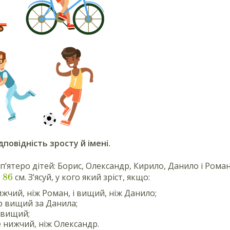
дповідність зросту й імені.
ї п’ятеро дітей: Борис, Олександр, Кирило, Данило і Рома
86
,
см. З’ясуй, у кого який зріст, якщо:
жчий, ніж Роман, і вищий, ніж Данило;
 вищий за Данила;
йвищий;
 нижчий, ніж Олександр.