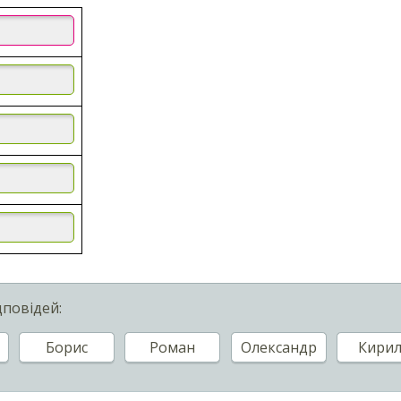
дповідей:
Борис
Роман
Олександр
Кири