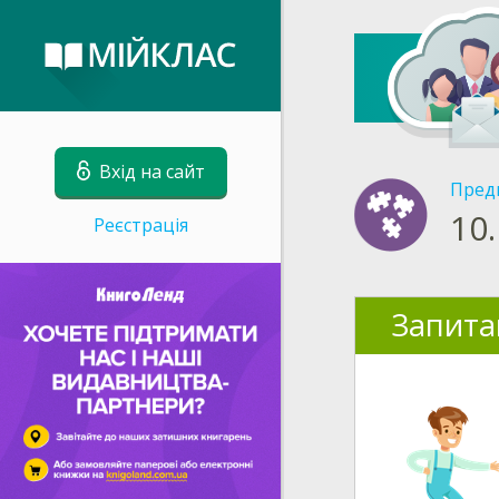
Вхід на сайт
Пред
10.
Реєстрація
Запита