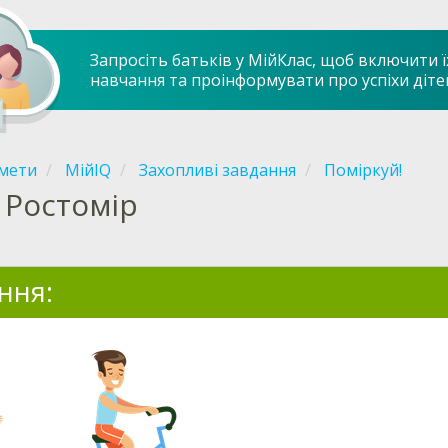
Запросіть батьків у МійКлас, щоб включити ї
навчання та проінформувати про успіхи діте
мети
МійIQ
Захопливі завдання
Поміркуй!
Ростомір
ння: