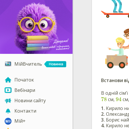
МійВчитель
Початок
Встанови ві
Вебінари
В одній сім’
78
94
см,
см
Новини сайту
Кирило ни
Контакти
Олександр
Борис на
Мій+
Кирило не