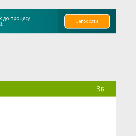
х до процесу
Запросити
й.
3
Б.