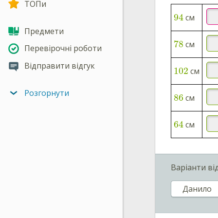
ТОПи
94
см
Предмети
78
см
Перевірочні роботи
Відправити відгук
102
см
Розгорнути
86
см
64
см
Варіанти ві
Данило