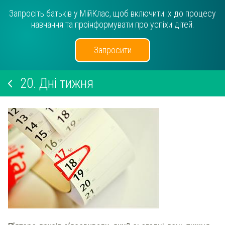
Запросіть батьків у МійКлас, щоб включити їх до процесу
навчання та проінформувати про успіхи дітей.
Запросити
20.
Дні тижня