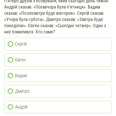
П’ятеро друзів з’ясовували, який сьогодні день тижня.
Андрій сказав: «Позавчора була п’ятниця». Вадим
сказав: «Післязавтра буде вівторок». Сергій сказав:
«Учора була субота». Дмитро сказав: «Завтра буде
понеділок». Євген сказав: «Сьогодні четвер». Один з
них помилився. Хто саме?
Сергій
Євген
Вадим
Дмитро
Андрій