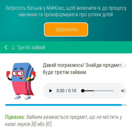
Запросіть батьків у МійКлас, щоб включити їх до процесу
навчання та проінформувати про успіхи дітей.
Запросити
2.
Третій зайвий
Давай пограємось
! Знайди предмет, що
буде третім зайвим
.
Підказка:
Зайвим вважається предмет, що не містить у
назві звуків [б] або [б'].