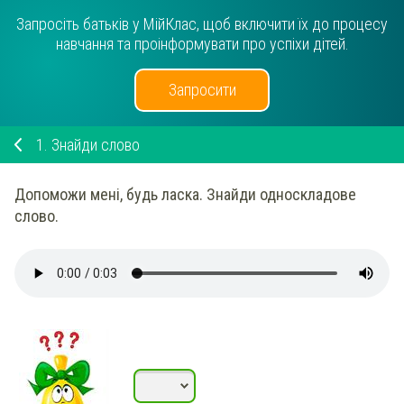
Запросіть батьків у МійКлас, щоб включити їх до процесу
навчання та проінформувати про успіхи дітей.
Запросити
1.
Знайди слово
Допоможи мені, будь ласка. Знайди односкладове
слово.