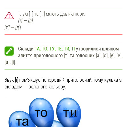
Глухі [т] та [т'] мають дзвінкі пари:
[т] — [д]
[т'] — [д']
Склади
ТА, ТО, ТУ, ТЕ, ТИ, ТІ
утворилися шляхом
злиття приголосного [т] та голосних [а], [о], [у], [е],
[и], [і].
Звук
[і] пом'якшує попередній приголосний, тому кулька зі
складом ТІ зеленого кольору.