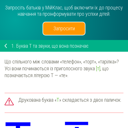
Запросіть батьків у МійКлас, щоб включити їх до процесу
навчання та проінформувати про успіхи дітей.
Запросити
1.
Буква Т та звуки, що вона позначає
Що спільного між словами «телефон», «торт», «тарілка»?
Усі вони починаються із приголосного звука
[т]
, що
позначається літерою Т — «те».
Друкована буква «
Т
» складається з двох паличок.