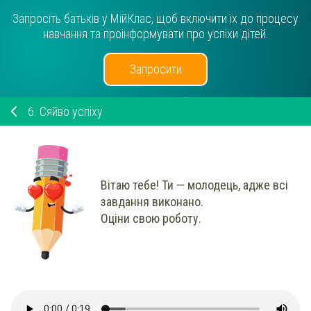
Запросіть батьків у МійКлас, щоб включити їх до процесу
навчання та проінформувати про успіхи дітей.
Запросити
6.
Сяйво успіху
Вітаю тебе! Ти — молодець, адже всі
завдання виконано.
Оціни свою роботу.