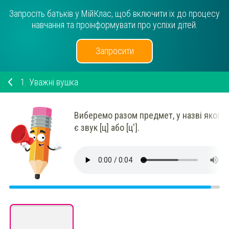
Запросіть батьків у МійКлас, щоб включити їх до процесу
навчання та проінформувати про успіхи дітей.
Запросити
1.
Уважні вушка
Виберемо разом предмет, у назві якого
є звук [ц] або
[ц'].