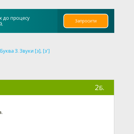
х до процесу
Запросити
й.
Буква З. Звуки [з], [з']
2
Б.
а.