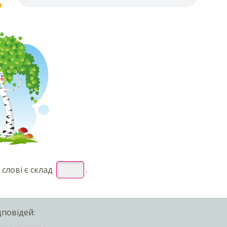
 слові є склад
.
дповідей: