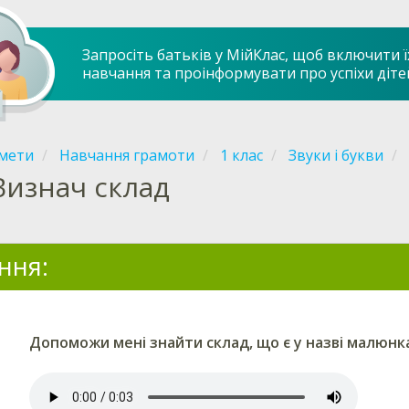
Запросіть батьків у МійКлас, щоб включити ї
навчання та проінформувати про успіхи діте
мети
Навчання грамоти
1 клас
Звуки і букви
Визнач склад
ння:
Допоможи мені
знайти
склад, що є у назві малюнк