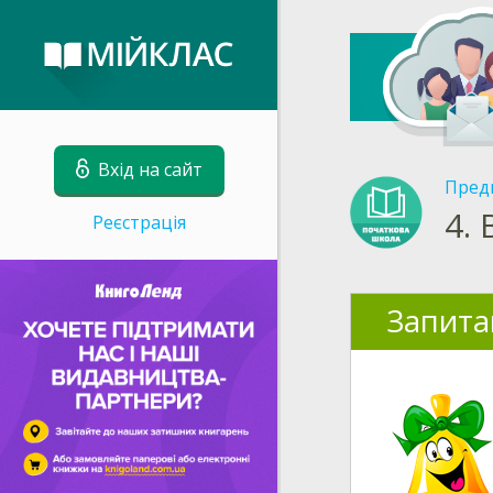
Вхід на сайт
Пред
4.
Реєстрація
Запита