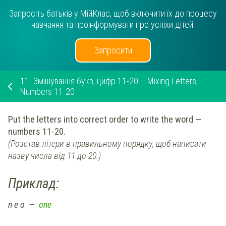
Запросіть батьків у МійКлас, щоб включити їх до процесу
навчання та проінформувати про успіхи дітей.
Запросити
11.
Змішування букв, цифр 11-20 – Mixing Letters,
Numbers 11-20
Put the letters into correct order to write the word —
numbers 11-20.
(Розстав літери в правильному порядку, щоб написати
назву числа від 11 до 20.)
Приклад:
n e o
—
one