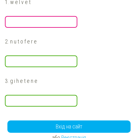
1.
w e l v e t
2.
n u t o f e r e
3.
g i h e t e n e
Вхід на сайт
або
Реєстрація