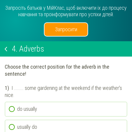
Запросіть батьків у МійКлас, щоб включити їх до процесу
навчання та проінформувати про успіхи дітей.
Запросити
4.
Adverbs
Choose the correct position for the adverb in the
sentence!
1)
I ........ some gardening at the weekend if the weather's
nice.
do usually
usually do