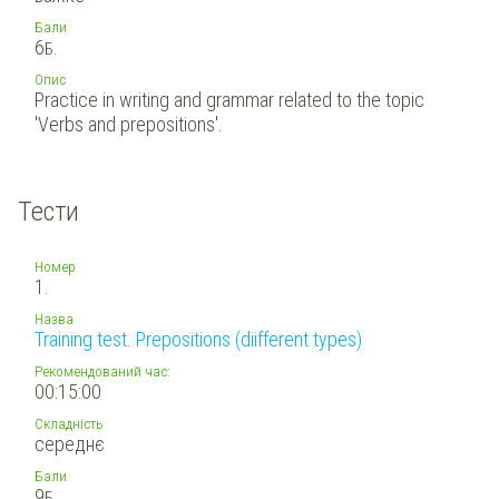
Бали
6
Б.
Опис
Practice in writing and grammar related to the topic
'Verbs and prepositions'.
Тести
Номер
1.
Назва
Training test. Prepositions (diifferent types)
Рекомендований час:
00:15:00
Складність
середнє
Бали
9
Б.