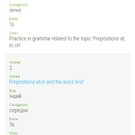
Складність
легке
Бали
1
Б.
Опис
Practice in grammar related to the topic 'Prepositions at,
in, on'.
Номер
2.
Назва
Prepositions at/in and the word 'end'
Вид
Інший
Складність
середнє
Бали
3
Б.
Опис