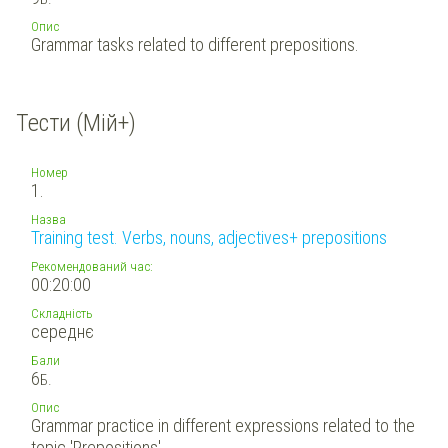
Опис
Grammar tasks related to different prepositions.
Тести (Мій+)
Номер
1.
Назва
Training test. Verbs, nouns, adjectives+ prepositions
Рекомендований час:
00:20:00
Складність
середнє
Бали
6
Б.
Опис
Grammar practice in different expressions related to the
topic 'Prepositions'.