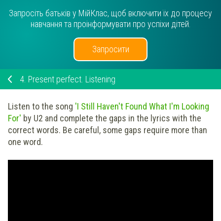
Запросіть батьків у МійКлас, щоб включити їх до процесу
навчання та проінформувати про успіхи дітей.
Запросити
4.
Present perfect. Listening
Listen to the song
'I Still Haven't Found What I'm Looking
For'
by
U2
and complete the gaps in the lyrics with the
correct words. Be careful, some gaps require more than
one word.