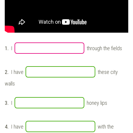
1.
I
through the fields
2.
I have
these city
walls
3.
I
honey lips
4.
I have
with the