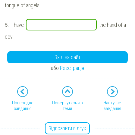
tongue of angels
5.
I have
the hand of a
devil
Вхід на сайт
або
Реєстрація
Попереднє
Повернутись до
Наступне
завдання
теми
завдання
Відправити відгук