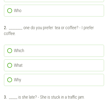
Who
2.
________ one do you prefer: tea or coffee? - I prefer
coffee.
Which
What
Why
3.
_____ is she late? - She is stuck in a traffic jam.