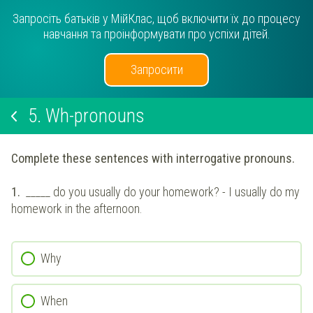
Запросіть батьків у МійКлас, щоб включити їх до процесу
навчання та проінформувати про успіхи дітей.
Запросити
5.
Wh-pronouns
Complete these sentences with interrogative pronouns.
1.
_____ do you usually do your homework? - I usually do my
homework in the afternoon.
Why
When