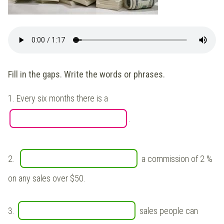
Fill in the gaps. Write the words or phrases.
1.
Every six months there is a
.
2.
a commission of 2 %
on any sales over $50.
3.
sales people can