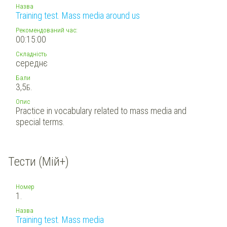
Назва
Training test. Mass media around us
Рекомендований час:
00:15:00
Складність
середнє
Бали
3,5
Б.
Опис
Practice in vocabulary related to mass media and
special terms.
Тести (Мій+)
Номер
1.
Назва
Training test. Mass media