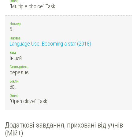
Опис
"Multiple choice" Task
Номер
6.
Назва
Language Use. Becoming a star (2018)
Вид
Інший
Складність
середнє
Бали
8
Б.
Опис
"Open cloze" Task
Додаткові завдання, приховані від учнів
(Мій+)