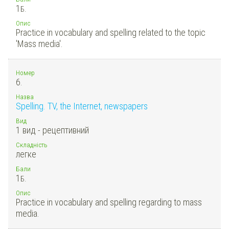
1
Б.
Опис
Practice in vocabulary and spelling related to the topic
'Mass media'.
Номер
6.
Назва
Spelling. TV, the Internet, newspapers
Вид
1 вид - рецептивний
Складність
легке
Бали
1
Б.
Опис
Practice in vocabulary and spelling regarding to mass
media.